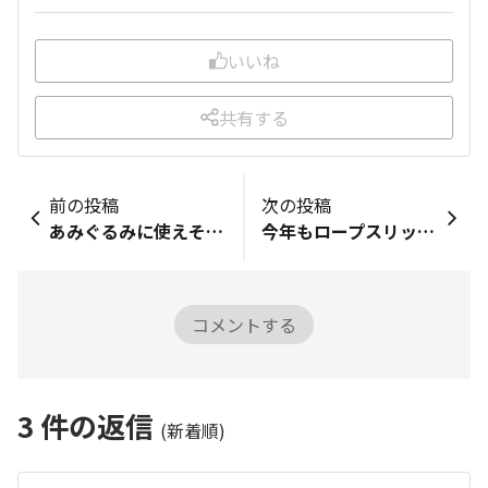
いいね
共有する
前の投稿
次の投稿
あみぐるみに使えそう シリコンゴム製。
今年もロープスリッパ購入しました​ロープクロススリッパ グレー¥300この時期床がベタついたりするので、サラリと履けるロープスリッパお気に入りです💓
コメントする
3
件の返信
(新着順)