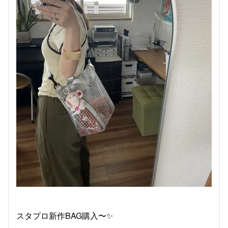
スタプロ新作BAG購入〜✨