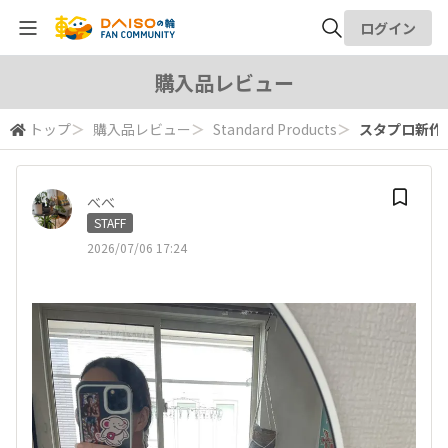
ログイン
全体検索
購入品レビュー
トップ
＞
購入品レビュー
＞
Standard Products
＞
スタプロ新作B
検索
べべ
STAFF
2026/07/06 17:24