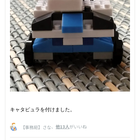
キャタピュラを付けました。
、
他13人
がいいね
【事務局】さな