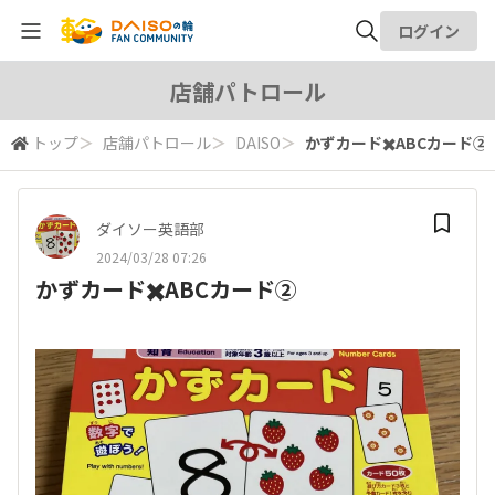
ログイン
全体検索
店舗パトロール
トップ
＞
店舗パトロール
＞
DAISO
＞
かずカード✖️ABCカード②
検索
ダイソー英語部
2024/03/28 07:26
かずカード✖️ABCカード②