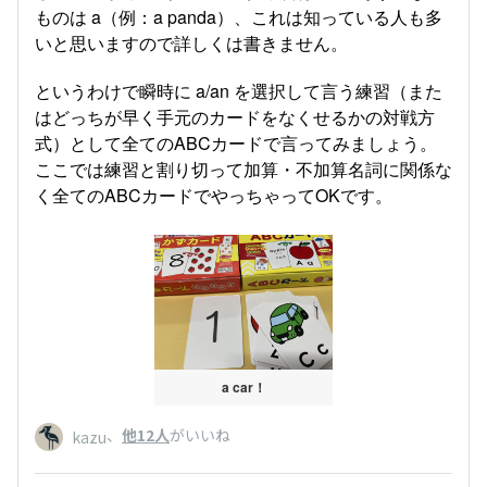
ものは a（例：a panda）、これは知っている人も多
いと思いますので詳しくは書きません。
というわけで瞬時に a/an を選択して言う練習（また
はどっちが早く手元のカードをなくせるかの対戦方
式）として全てのABCカードで言ってみましょう。
ここでは練習と割り切って加算・不加算名詞に関係な
く全てのABCカードでやっちゃってOKです。
a car！
、
他12人
がいいね
kazu