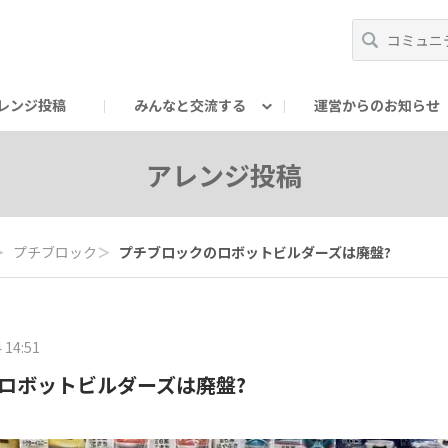
レンジ投稿
みんなと交流する
運営からのお知らせ
輪
Oの輪サークル
アンバサダー's ROOM
DAISOあんしんラボ
アレンジ投稿
＞
プチブロック
＞
プチブロックのロボットビルダーズは廃盤?
 14:51
ロボットビルダーズは廃盤?