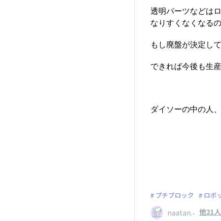
透明パーツなどは
なりすくなくなる
もし廃盤が決定し
できれば今後も生
ダイソーの中の人、よ
プチブロック
ロボ
、
他21人
naatan.