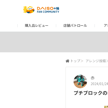
購入品レビュー
店舗パトロール
ア
だんぜんトーク
運営からのお知らせ
ーSP Blogー
プレゼントキャンペーン
1周年記念キャンペーン
公式ホームページ
知恵袋
ネットストア
教えて！DAISOの
イベント
新商品情報
DAIS
トップ
＞
アレンジ投稿
赤
2024/01/24
プチブロックの