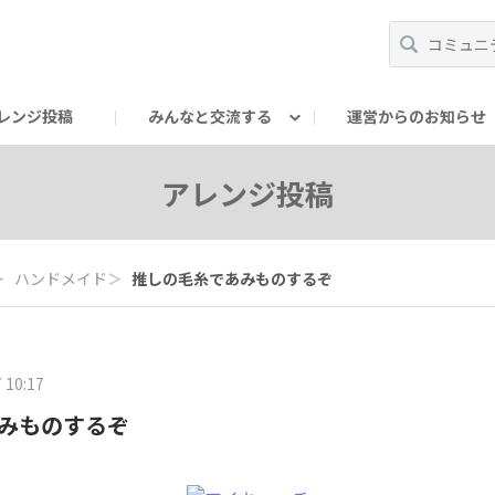
レンジ投稿
みんなと交流する
運営からのお知らせ
輪
Oの輪サークル
アンバサダー's ROOM
DAISOあんしんラボ
アレンジ投稿
＞
ハンドメイド
＞
推しの毛糸であみものするぞ
 10:17
みものするぞ