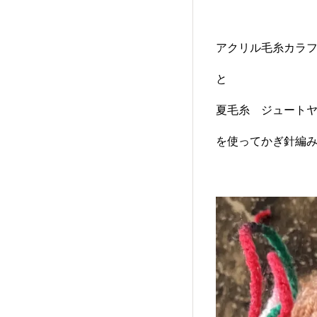
アクリル毛糸カラ
と
夏毛糸 ジュート
を使ってかぎ針編