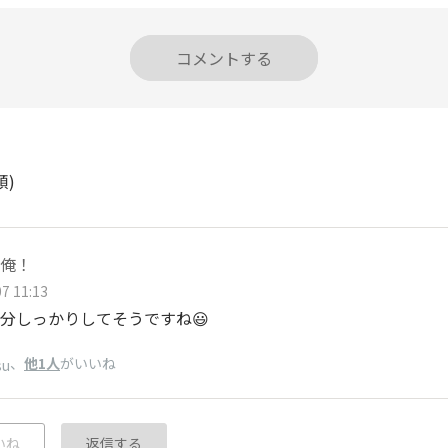
コメントする
順)
俺！
7 11:13
分しっかりしてそうですね😃
、
他1人
がいいね
su
いね
返信する