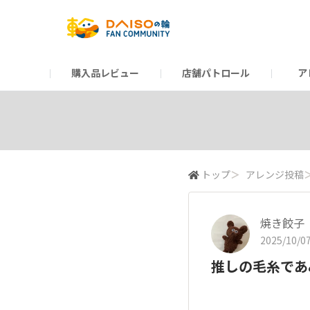
購入品レビュー
店舗パトロール
ア
だんぜんトーク
運営からのお知らせ
ーSP Blogー
プレゼントキャンペーン
1周年記念キャンペーン
公式ホームページ
知恵袋
ネットストア
教えて！DAISOの
イベント
新商品情報
DAIS
トップ
＞
アレンジ投稿
焼き餃子
2025/10/07
推しの毛糸であ