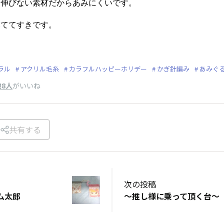
、伸びない素材だからあみにくいです。
みててすきです。
ラル
アクリル毛糸
カラフルハッピーホリデー
かぎ針編み
あみぐ
他8人
がいいね
共有する
次の投稿
ム太郎
〜推し様に乗って頂く台〜