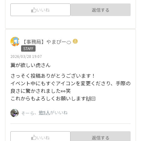
いいね
返信する
【事務局】やまぴー🍊
STAFF
2026/03/28 19:07
翼が欲しい虎さん
さっそく投稿ありがとうございます！
イベント中にもすぐアイコンを変更くださり、手際の
良さに驚かされました👀笑
これからもよろしくお願いします🙌🏻
、
他5人
がいいね
そーら
いいね
返信する