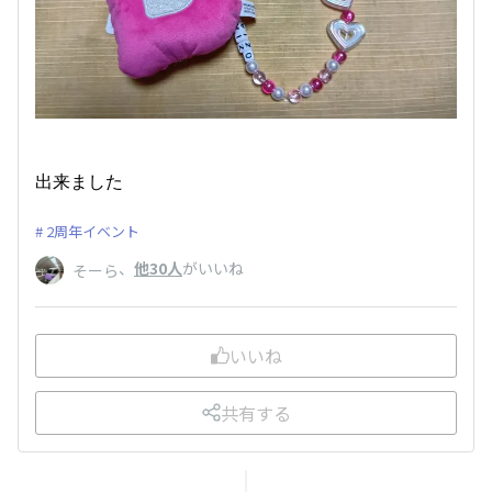
出来ました
2周年イベント
、
他30人
がいいね
そーら
いいね
共有する