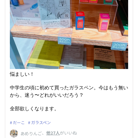
悩ましい！
中学生の頃に初めて買ったガラスペン。今はもう無い
から、迷う〜どれがいいだろう？
全部欲しくなります。
だーこ
ガラスペン
、
他27人
がいいね
あめりんご