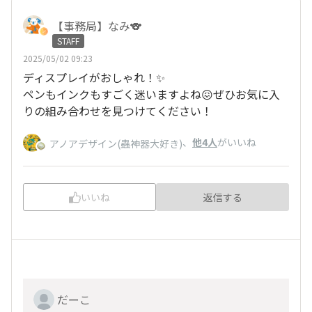
【事務局】なみ🐨
STAFF
2025/05/02 09:23
ディスプレイがおしゃれ！✨
ペンもインクもすごく迷いますよね😖ぜひお気に入
りの組み合わせを見つけてください！
、
他4人
がいいね
アノアデザイン(蟲神器大好き)
いいね
返信する
だーこ