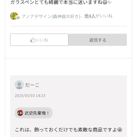
ガラスペンとても綺麗で本当に迷いますね😃✨
、
他4人
がいいね
アノアデザイン(蟲神器大好き)
いいね
返信する
だーこ
2025/05/03 14:23
武史先輩俺！
これは、飾っておくだけでも素敵な商品ですよ🤩