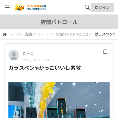
ログイン
全体検索
店舗パトロール
トップ
＞
店舗パトロール
＞
Standard Products
＞
ガラスペン✨
検索
だーこ
2025/04/30 17:42
ガラスペン✨かっこいいし素敵