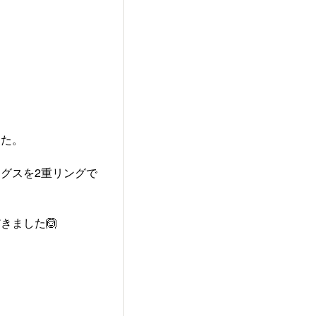
した。
グスを2重リングで
きました🙆