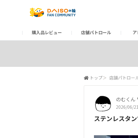
購入品レビュー
店舗パトロール
ア
だんぜんトーク
運営からのお知らせ
ーSP Blogー
プレゼントキャンペーン
1周年記念キャンペーン
公式ホームページ
知恵袋
ネットストア
教えて！DAISOの
イベント
新商品情報
DAIS
トップ
＞
店舗パトロー
のむくん
2026/06/21
ステンレスタン