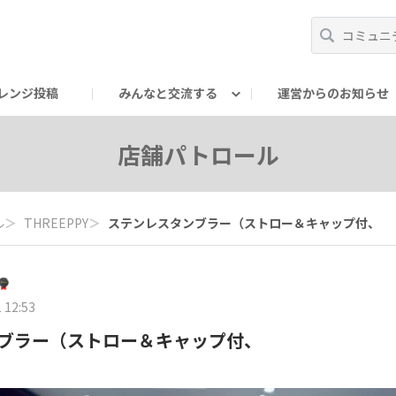
レンジ投稿
みんなと交流する
運営からのお知らせ
輪
Oの輪サークル
アンバサダー's ROOM
DAISOあんしんラボ
店舗パトロール
ル
＞
THREEPPY
＞
ステンレスタンブラー（ストロー＆キャップ付、
 12:53
ブラー（ストロー＆キャップ付、