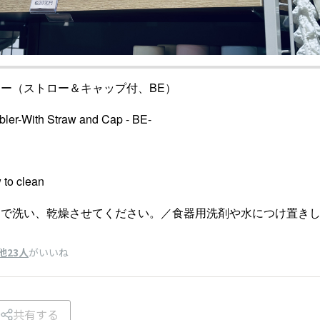
ー（ストロー＆キャップ付、BE）
bler-With Straw and Cap - BE-
）
 clean
剤で洗い、乾燥させてください。／食器用洗剤や水につけ置き
他23人
がいいね
共有する