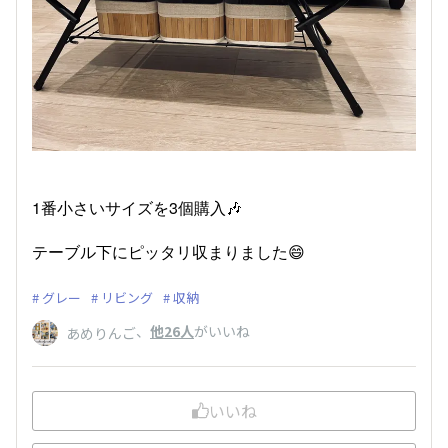
1番小さいサイズを3個購入🎶
テーブル下にピッタリ収まりました😄
グレー
リビング
収納
、
他26人
がいいね
あめりんご
いいね