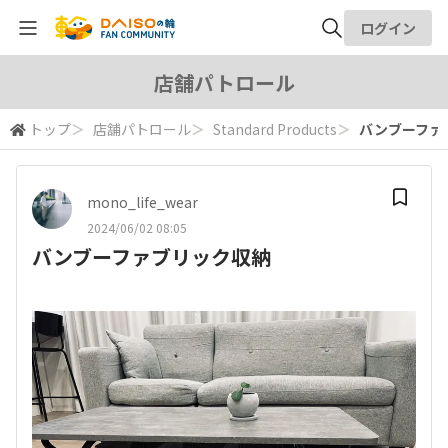
ログイン
全体検索
店舗パトロール
トップ
＞
店舗パトロール
＞
Standard Products
＞
バンブーファ
検索
mono_life_wear
2024/06/02 08:05
バンブーファブリック収納