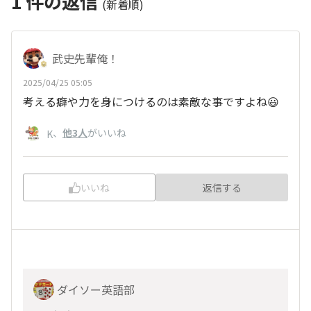
1
件の返信
(新着順)
武史先輩俺！
2025/04/25 05:05
考える癖や力を身につけるのは素敵な事ですよね😃
、
他3人
がいいね
K
いいね
返信する
ダイソー英語部