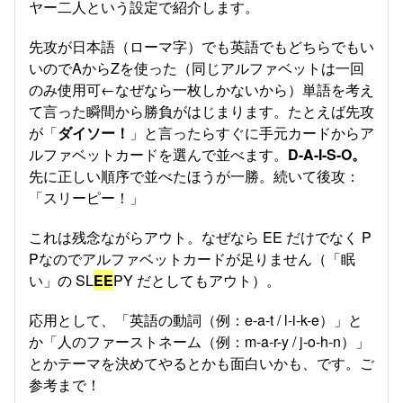
ヤー二人という設定で紹介します。
先攻が日本語（ローマ字）でも英語でもどちらでもい
いのでAからZを使った（同じアルファベットは一回
のみ使用可←なぜなら一枚しかないから）単語を考え
て言った瞬間から勝負がはじまります。たとえば先攻
が「
ダイソー！
」と言ったらすぐに手元カードからア
ルファベットカードを選んで並べます。
D-A-I-S-O。
先に正しい順序で並べたほうが一勝。続いて後攻：
「スリーピー！」
これは残念ながらアウト。なぜなら EE だけでなく P
Pなのでアルファベットカードが足りません（「眠
い」の SL
EE
PY だとしてもアウト）。
応用として、「英語の動詞（例：e-a-t / l-i-k-e）」と
か「人のファーストネーム（例：m-a-r-y / j-o-h-n）」
とかテーマを決めてやるとかも面白いかも、です。ご
参考まで！