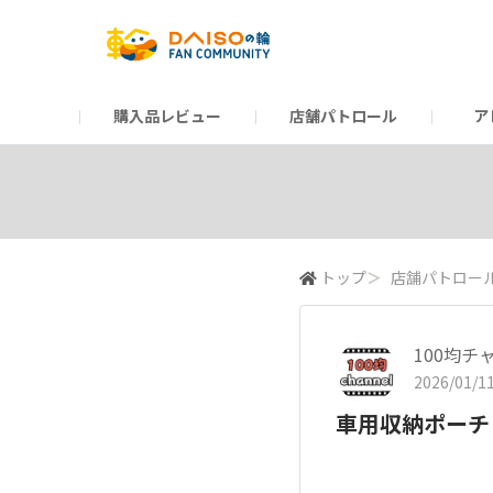
購入品レビュー
店舗パトロール
ア
だんぜんトーク
運営からのお知らせ
ーSP Blogー
プレゼントキャンペーン
1周年記念キャンペーン
公式ホームページ
知恵袋
ネットストア
教えて！DAISOの
イベント
新商品情報
DAIS
トップ
＞
店舗パトロー
100均チ
2026/01/11
車用収納ポーチ