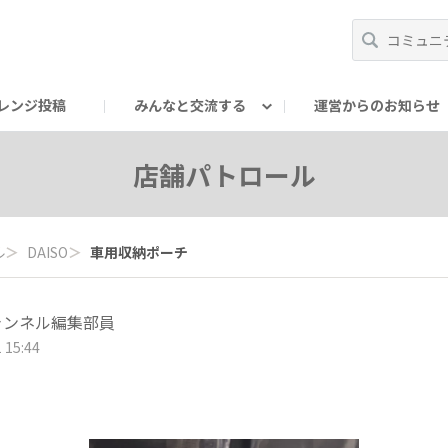
レンジ投稿
みんなと交流する
運営からのお知らせ
輪
Oの輪サークル
アンバサダー's ROOM
DAISOあんしんラボ
店舗パトロール
ル
＞
DAISO
＞
車用収納ポーチ
ャンネル編集部員
 15:44