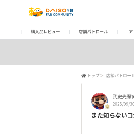
購入品レビュー
店舗パトロール
ア
だんぜんトーク
運営からのお知らせ
ーSP Blogー
プレゼントキャンペーン
1周年記念キャンペーン
公式ホームページ
知恵袋
ネットストア
教えて！DAISOの
イベント
新商品情報
DAIS
トップ
＞
店舗パトロー
武史先輩
2025/09/30
また知らないコ