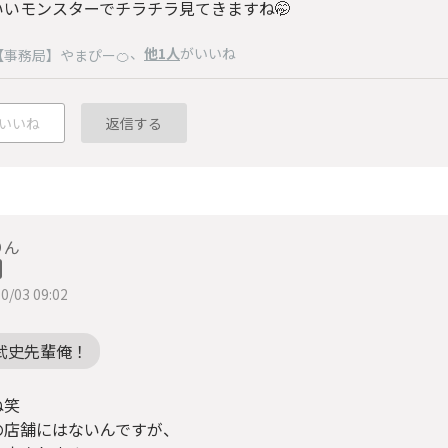
いいモンスターでチラチラ見てきますね🤭
、
他1人
がいいね
【事務局】やまぴー🍊
いいね
返信する
りん
0/03 09:02
武史先輩俺！
ね笑
の店舗にはないんですが、