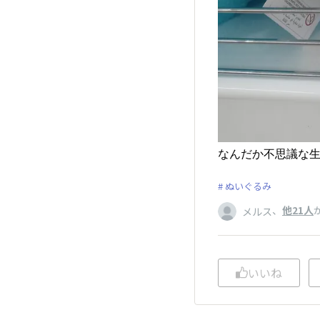
なんだか不思議な
ぬいぐるみ
、
他21人
メルス
いいね