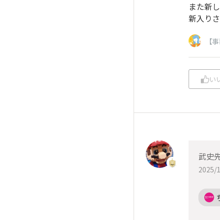
また新し
新入りさ
【事
い
武史
2025/1