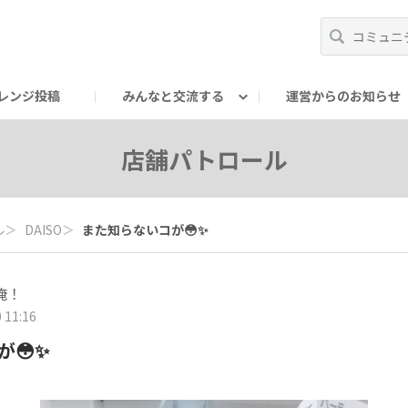
レンジ投稿
みんなと交流する
運営からのお知らせ
輪
Oの輪サークル
アンバサダー's ROOM
DAISOあんしんラボ
店舗パトロール
ル
＞
DAISO
＞
また知らないコが😳✨
俺！
 11:16
が😳✨