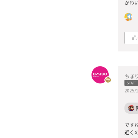
かわ
ちぽ
STAFF
2025/1
です
近く