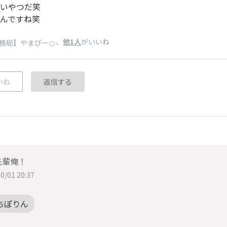
いやつだ笑
んですね笑
、
他1人
がいいね
務局】やまぴー🍊
いね
返信する
先輩俺！
0/01 20:37
ちぽりん