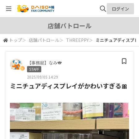
ログイン
全体検索
店舗パトロール
トップ
＞
店舗パトロール
＞
THREEPPY
＞
ミニチュアディスプレ
検索
【事務局】なみ🐨
STAFF
2025/09/05 14:29
ミニチュアディスプレイがかわいすぎる🎀