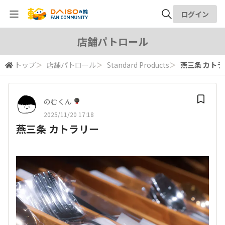
ログイン
全体検索
店舗パトロール
トップ
＞
店舗パトロール
＞
Standard Products
＞
燕三条 カト
検索
のむくん
2025/11/20 17:18
燕三条 カトラリー