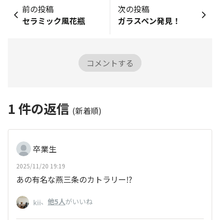
前の投稿
次の投稿
セラミック風花瓶
ガラスペン発見！
コメントする
1
件の返信
(新着順)
卒業生
2025/11/20 19:19
あの有名な燕三条のカトラリー⁉️
、
他5人
がいいね
kii