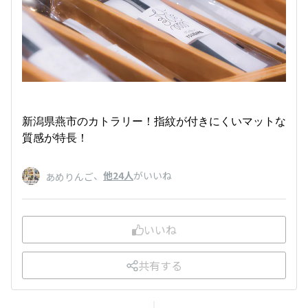
新潟県燕市のカトラリー！指紋が付きにくいマットな
質感が特長！
、
他24人
がいいね
あめりんご
いいね
共有する