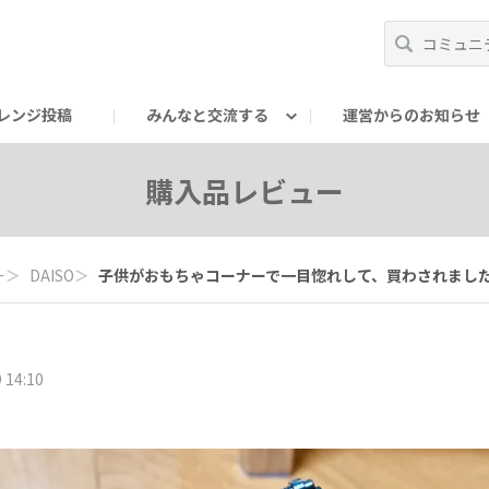
レンジ投稿
みんなと交流する
運営からのお知らせ
輪
Oの輪サークル
アンバサダー's ROOM
DAISOあんしんラボ
購入品レビュー
ー
＞
DAISO
＞
子供がおもちゃコーナーで一目惚れして、買わされました、笑
 14:10