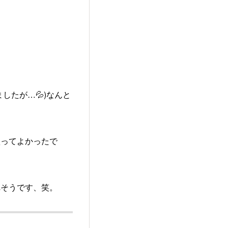
したが…💦)なんと
買ってよかったで
れそうです、笑。