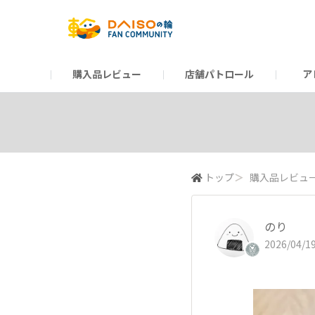
購入品レビュー
店舗パトロール
ア
だんぜんトーク
運営からのお知らせ
ーSP Blogー
プレゼントキャンペーン
1周年記念キャンペーン
公式ホームページ
知恵袋
ネットストア
教えて！DAISOの
イベント
新商品情報
DAIS
トップ
＞
購入品レビュ
のり
2026/04/19