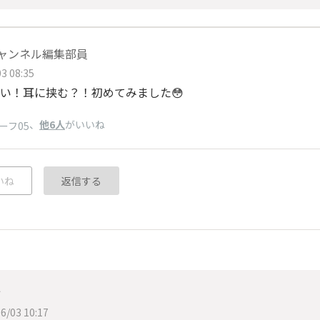
チャンネル編集部員
3 08:35
い！耳に挟む？！初めてみました😳
、
他6人
がいいね
ーフ05
いね
返信する
ィ
6/03 10:17