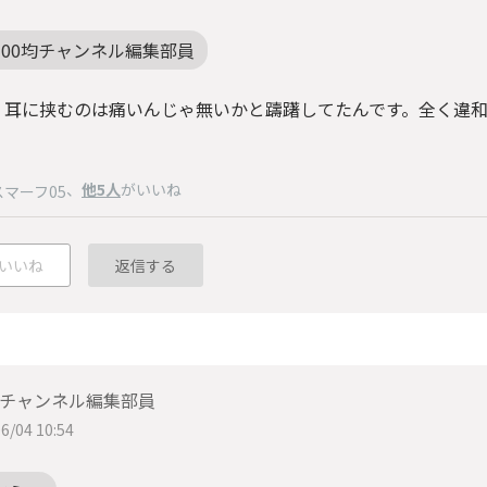
100均チャンネル編集部員
、耳に挟むのは痛いんじゃ無いかと躊躇してたんです。全く違
、
他5人
がいいね
スマーフ05
いいね
返信する
均チャンネル編集部員
6/04 10:54