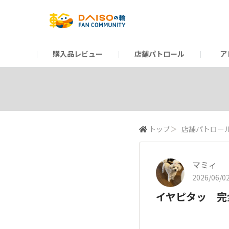
購入品レビュー
店舗パトロール
ア
だんぜんトーク
運営からのお知らせ
ーSP Blogー
プレゼントキャンペーン
1周年記念キャンペーン
公式ホームページ
知恵袋
ネットストア
教えて！DAISOの
イベント
新商品情報
DAIS
トップ
＞
店舗パトロー
マミィ
2026/06/02
イヤピタッ 完