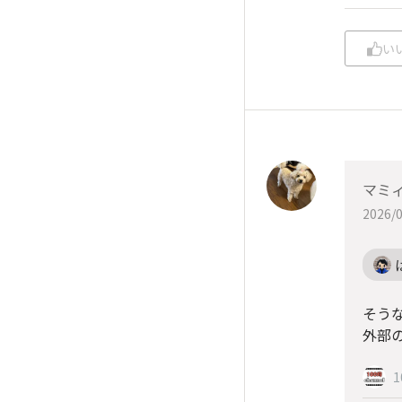
い
マミ
2026/0
そう
外部