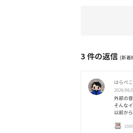
3
件の返信
(新着
はらぺこ
2026/06/0
外部の音
そんなイ
以前から
10