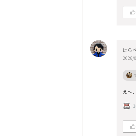
はら
2026/0
え〜