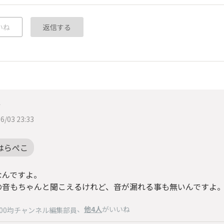
いね
返信する
ィ
6/03 23:33
はらぺこ
なんですよ。
の音もちゃんと聞こえるけれど、音が漏れる事も無いんですよ
、
他4人
がいいね
100均チャンネル編集部員