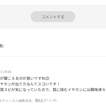
コメントする
順)
3 19:06
が聞こえるのが良いですね😊
ヤホンが出てたなんてスゴいです！
耳スピが気になっていたので、耳に挟むイヤホンには興味津々で
、
他4人
がいいね
0均チャンネル編集部員