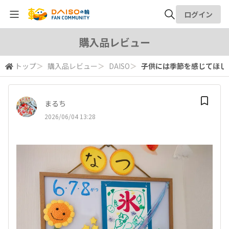
ログイン
全体検索
購入品レビュー
トップ
＞
購入品レビュー
＞
DAISO
＞
子供には季節を感じてほしい
検索
まるち
2026/06/04 13:28