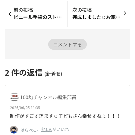
前の投稿
次の投稿
ビニール手袋のストックを買いました。購入品レビュー■「購入品レビュー」で…自分で記録をつける・シェアする！■商品の「バーコード」を撮影して、写真をアップロードしてね。バーコードがはっきり分かるように撮影してね📷■商品全体の写真を撮影してね！■この商品のおすすめ度は？5■購入した理由を教えて♪その他■この商品のおすすめポイントを教えて✍食材を切ったりおにぎりを握る時に使ってます。使ってもズレにくいし枚数が多いところがお気に入りです✨記録ありがとうございます♪ぜひ「DAISOの輪」の仲間にもシェアしてね！記録の振り返りシェアは下のボタンから！▼
完成しました☺️お家時間にピッタリの制作物です🙌これはシリーズで集めたくなります😳色もつけたかったですが…息子に反対されたのでこのままで…！笑
コメントする
2
件の返信
(新着順)
100均チャンネル編集部員
2026/06/05 11:35
制作がすごすぎます☺️子どもさん幸せすねぇ！！！
、
他1人
がいいね
はらぺこ