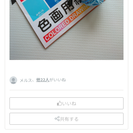
、
他22人
がいいね
メルス
いいね
共有する