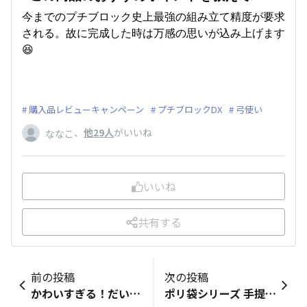
今までのプチブロック史上最強の組み立て精度が要求
される。故に完成した時は万感の思いが込み上げます
😆
購入品レビューキャンペーン
プチブロックDX
弓使い
、
他29人
がいいね
ななこ
いいね
共有する
前の投稿
次の投稿
かわいすぎる！だいぞうたち！ 歌いながらだんすしてるだいぞう。 だ、、、ダッシュしてる!いろんなだいぞうがいて楽しい。そして、２枚ずつ購入してきました。一枚は使ってもう一枚は保存用にしようかな^_^使うの勿体無いけどヽ(￣д￣;)ノ=3=3=3誰かとシール交換しても話題になりそう、、、ダイソー大好きなお子さんならわかってくれるはず^_^
ポリ袋シリーズ 手提げタイプで透明なポリ袋、よく使ってるやつなんと46枚 → 27枚この1サイズ上も以前はよく買ってたけど… こっちのシリーズでいちばん？小さいやつ。だいぶ減ってしまってた かつて「スーパーさんの」なんて品名だったこのシリーズではいちばんよく使ってるサイズかも今は33枚で、55枚は昔の枚数（並べた写真は無かった） こっちもわりと使う、今は44枚（並べた写真は無かった）ゴミ出し用の45リットルとか大型のは別で買うことが多いですが、手提げポリ袋は長らくDAISOのを愛用中店頭販売価格が決まってるので減らさざるを得ないとはいえ、だいぶ減ってしまったものですね（消耗品は結構ストックしててあまり認識してなかったけど、実は少なくとも3年くらい前から既にこの枚数になってた？）で、今後さらに……なんて可能性も、もしかしたら？どこまで減るんだろう？厳しい～～～