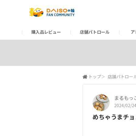
購入品レビュー
店舗パトロール
ア
だんぜんトーク
運営からのお知らせ
ーSP Blogー
プレゼントキャンペーン
1周年記念キャンペーン
公式ホームページ
知恵袋
ネットストア
教えて！DAISOの
イベント
新商品情報
DAIS
トップ
＞
店舗パトロー
まるもっ
2024/02/24
めちゃうまチョ