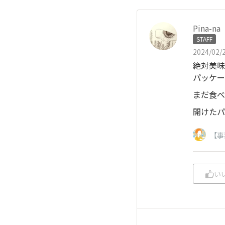
Pina-na
STAFF
2024/02/2
絶対美味
パッケー
まだ食べ
開けたパ
【事
い