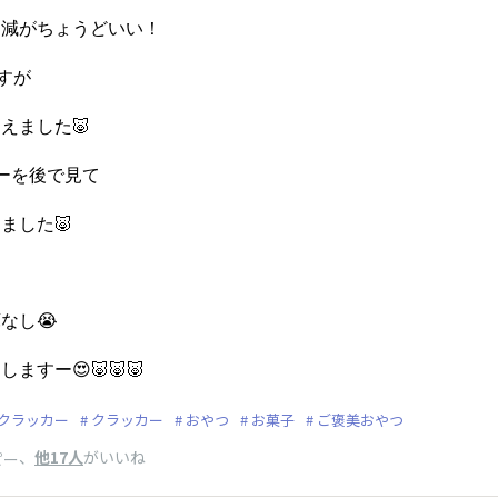
加減がちょうどいい！
すが
えました🐷
ーを後で見て
ました🐷
なし😭
すー😍🐷🐷🐷
クラッカー
クラッカー
おやつ
お菓子
ご褒美おやつ
、
他17人
がいいね
ピー