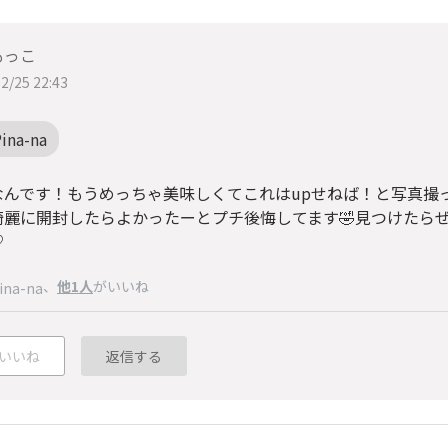
もっこ
2/25 22:43
ina-na
なんです！もうめっちゃ美味しくてこれはupせねば！と写真撮
綺麗に開封したらよかったーとプチ後悔してます🤣見つけたら
♡
、
他1人
がいいね
ina-na
いいね
返信する