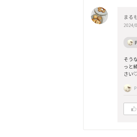
まる
2024/0
P
そう
っと
さい
P