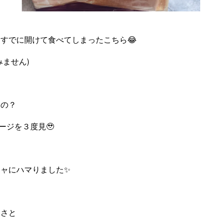
すでに開けて食べてしまったこちら😂
みません)
いの？
ケージを３度見🥹
ャにハマりました✨
しさと