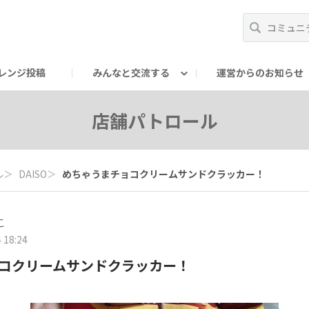
レンジ投稿
みんなと交流する
運営からのお知らせ
輪
Oの輪サークル
アンバサダー's ROOM
DAISOあんしんラボ
店舗パトロール
ル
＞
DAISO
＞
めちゃうまチョコクリームサンドクラッカー！
こ
 18:24
コクリームサンドクラッカー！