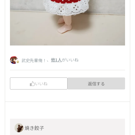
、
他1人
がいいね
武史先輩俺！
いいね
返信する
焼き餃子