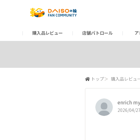
購入品レビュー
店舗パトロール
ア
だんぜんトーク
運営からのお知らせ
ーSP Blogー
プレゼントキャンペーン
1周年記念キャンペーン
公式ホームページ
知恵袋
ネットストア
教えて！DAISOの
イベント
新商品情報
DAIS
トップ
＞
購入品レビュ
enrich my
2026/04/27