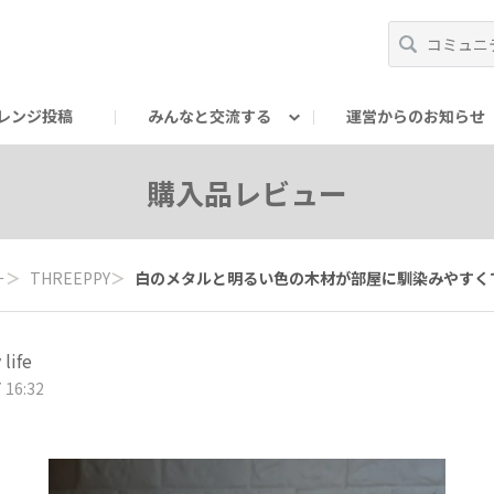
レンジ投稿
みんなと交流する
運営からのお知らせ
輪
Oの輪サークル
アンバサダー's ROOM
DAISOあんしんラボ
購入品レビュー
ー
＞
THREEPPY
＞
白のメタルと明るい色の木材が部屋に馴染みやすくてい
 life
 16:32