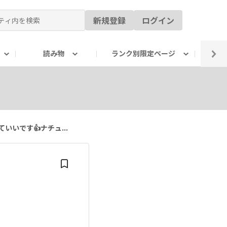
新規登録
ログイン
読み物
ランク別限定ページ
イ
いです👍ナチュ...