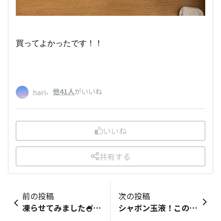
買ってよかったです！！
、
他41人
がいいね
hari
いいね
共有する
前の投稿
次の投稿
凍らせてみました🍧ライチ美味しい🥰購入品レビュー■「購入品レビュー」で…自分で記録をつける・シェアする！■商品の「バーコード」を撮影して、写真をアップロードしてね。バーコードがはっきり分かるように撮影してね📷■商品全体の写真を撮影してね！■この商品のおすすめ度は？5■購入した理由を教えて♪ダイソーの輪で紹介されてて■この商品のおすすめポイントを教えて✍シャリシャリして美味しかったです！ラムネやスイカなど他の味も食べてみたい！！記録ありがとうございます♪ぜひ「DAISOの輪」の仲間にもシェアしてね！記録の振り返りシェアは下のボタンから！▼
シャボン玉液！この時期のシャボン玉、綺麗ですよね✨たくさん入っているので惜しみなく楽しむことができます☺️🙌