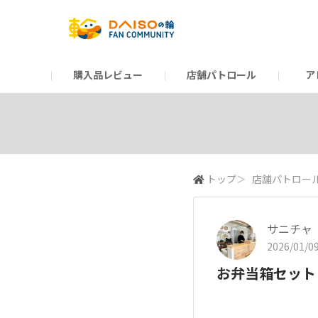
購入品レビュー
店舗パトロール
ア
だんぜんトーク
運営からのお知らせ
ーSP Blogー
プレゼントキャンペーン
1周年記念キャンペーン
公式ホームページ
知恵袋
ネットストア
教えて！DAISOの
イベント
新商品情報
DAIS
トップ
＞
店舗パトロー
サニチャ
2026/01/09
お弁当箱セット