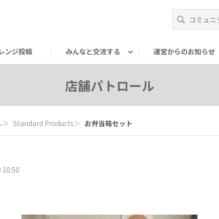
レンジ投稿
みんなと交流する
運営からのお知らせ
輪
Oの輪サークル
アンバサダー's ROOM
DAISOあんしんラボ
店舗パトロール
ル
＞
Standard Products
＞
お弁当箱セット
 10:50