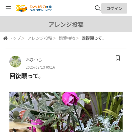
ログイン
全体検索
アレンジ投稿
トップ
＞
アレンジ投稿
＞
観葉植物
＞
回復願って。
検索
おひつじ
2025/03/13 09:16
回復願って。