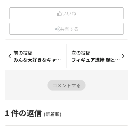
いいね
共有する
前の投稿
次の投稿
みんな大好きなキャラクター食品紹介
フィギュア進捗 顔と身体。美術解剖学をやや会得してるが故に技術が追いつかず一生懸命やり直してるものの体はほとんど服で隠れるので意味がない。
コメントする
1
件の返信
(新着順)