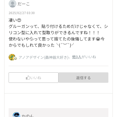
だーこ
2025/02/27 03:30
凄い😍
グルーガンって、貼り付けるためだけじゃなくて、シ
リコン型に入れて型取りができるんですね！！！
使わないや💦って思って捨てたの後悔してます😭今
からでもしれて良かった╰(
´︶`
)╯
、
他3人
がいいね
アノアデザイン(蟲神器大好き)
いいね
返信する
かのん