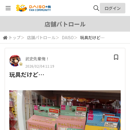
ログイン
全体検索
店舗パトロール
トップ
＞
店舗パトロール
＞
DAISO
＞
玩具だけど…
検索
武史先輩俺！
2026/02/04 11:19
玩具だけど…