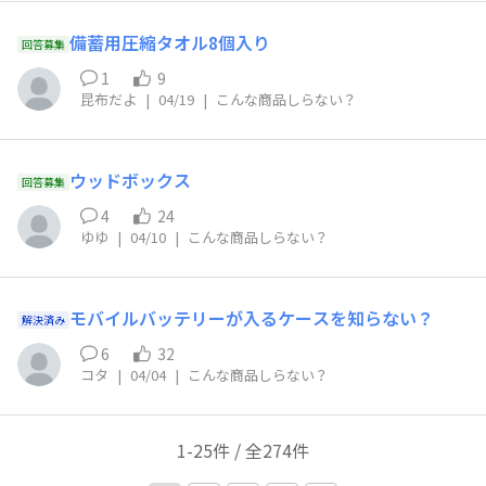
備蓄用圧縮タオル8個入り
回答募集
1
9
昆布だよ
|
04/19
|
こんな商品しらない？
ウッドボックス
回答募集
4
24
ゆゆ
|
04/10
|
こんな商品しらない？
モバイルバッテリーが入るケースを知らない？
解決済み
6
32
コタ
|
04/04
|
こんな商品しらない？
1-25件 / 全274件