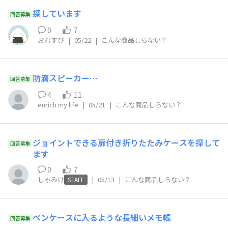
探しています
回答募集
0
7
おむすび
|
05/22
|
こんな商品しらない？
防滴スピーカー…
回答募集
4
11
enrich my life
|
05/21
|
こんな商品しらない？
ジョイントできる扉付き折りたたみケースを探して
回答募集
ます
0
7
しゃみけ
|
05/13
|
こんな商品しらない？
STAFF
ペンケースに入るような長細いメモ帳
回答募集