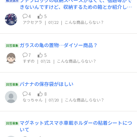
プチブロックの収納スペースがなくて、宿題等がで
解決済み
きないんですけど、収納するための箱とか紹介して
ほしい。
4
5
アクセアラ
|
07/22
|
こんな商品しらない？
ガラスの亀の置物…ダイソー商品？
回答募集
7
5
すずの
|
07/21
|
こんな商品しらない？
バナナの保存袋がほしい
回答募集
4
8
なっちゃん
|
07/20
|
こんな商品しらない？
マグネット式スマホ車載ホルダーの粘着シートにつ
回答募集
いて