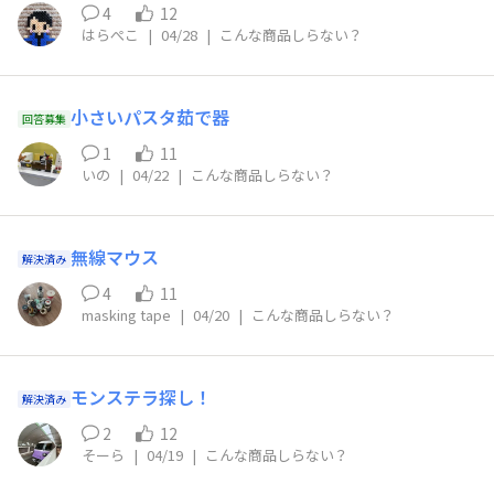
4
12
はらぺこ
|
04/28
|
こんな商品しらない？
小さいパスタ茹で器
回答募集
1
11
いの
|
04/22
|
こんな商品しらない？
無線マウス
解決済み
4
11
masking tape
|
04/20
|
こんな商品しらない？
モンステラ探し！
解決済み
2
12
そーら
|
04/19
|
こんな商品しらない？