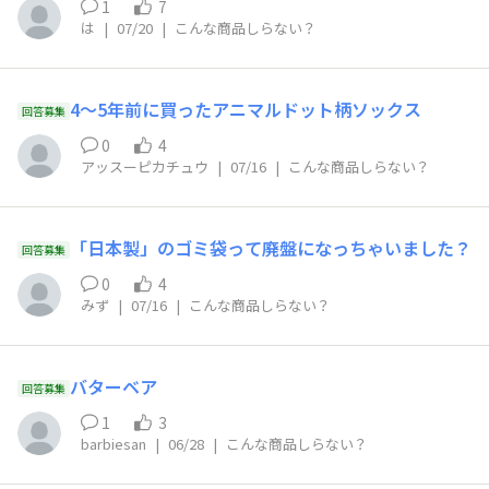
1
7
は
|
07/20
|
こんな商品しらない？
4〜5年前に買ったアニマルドット柄ソックス
回答募集
0
4
アッスーピカチュウ
|
07/16
|
こんな商品しらない？
「日本製」のゴミ袋って廃盤になっちゃいました？
回答募集
0
4
みず
|
07/16
|
こんな商品しらない？
バターベア
回答募集
1
3
barbiesan
|
06/28
|
こんな商品しらない？